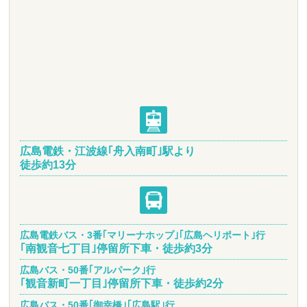
広島電鉄・江波線｢舟入南町｣駅より
徒歩約13分
医院前駐車場
最大で4台駐車出来ます
広島電鉄バス・3番｢マリーナホップ｣｢広島ヘリポート｣行
｢南観音七丁目｣停留所下車・徒歩約3分
モスバーガー様の手前で左折して下さい。
広島バス・50番｢アルパーク｣行
｢観音新町一丁目｣停留所下車・徒歩約2分
提携駐車場
広島バス・50番｢御幸橋｣｢広島駅｣行