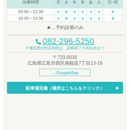
診療時間
月
火
水
木
金
土
日･祝
09:00～12:30
●
★
●
●
●
●
★
16:00～19:30
●
★
●
●
●
●
★
★…予約診療のみ
082-296-5250
※電話受付対応時間は、診察終了の30分前まで
〒733-0035
広島県広島市西区南観音7丁目13-16
→GoogleMap
駐車場完備（場所はこちらをクリック）